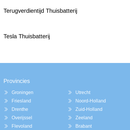
Terugverdientijd Thuisbatterij
Tesla Thuisbatterij
Provincies
Groningen
Utrecht
Friesland
Noord-Holland
Drenthe
Zuid-Holland
Overijssel
Zeeland
Flevoland
Brabant