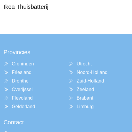
Ikea Thuisbatterij
Provincies
Groningen
Utrecht
Friesland
Noord-Holland
Drenthe
Zuid-Holland
Overijssel
Zeeland
Flevoland
Brabant
Gelderland
Limburg
Contact