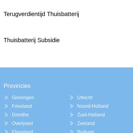
Terugverdientijd Thuisbatterij
Thuisbatterij Subsidie
Provincies
Groningen
Utrecht
Friesland
Noord-Holland
Drenthe
Zuid-Holland
Overijssel
Zeeland
Flevoland
Brabant